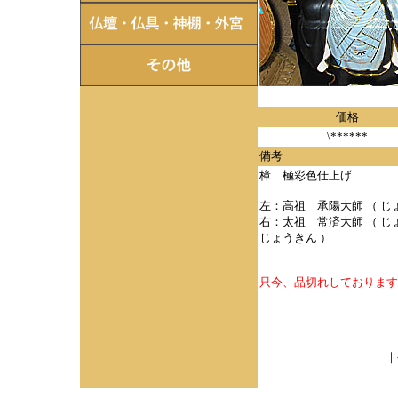
価格
\******
備考
樟 極彩色仕上げ
左：高祖 承陽大師 （ じ
右：太祖 常済大師 （ じ
じょうきん ）
只今、品切れしております
｜