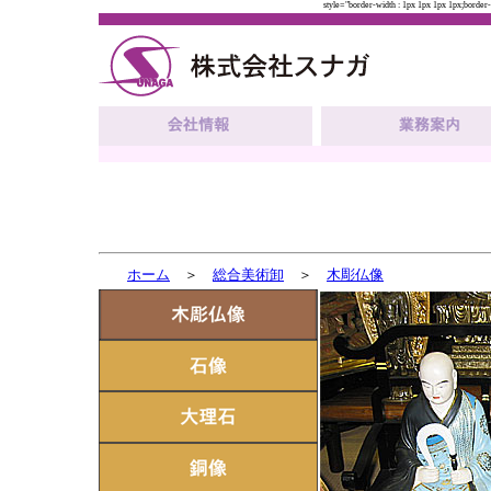
style="border-width : 1px 1px 1px 1px;border-st
ホーム
＞
総合美術卸
＞
木彫仏像